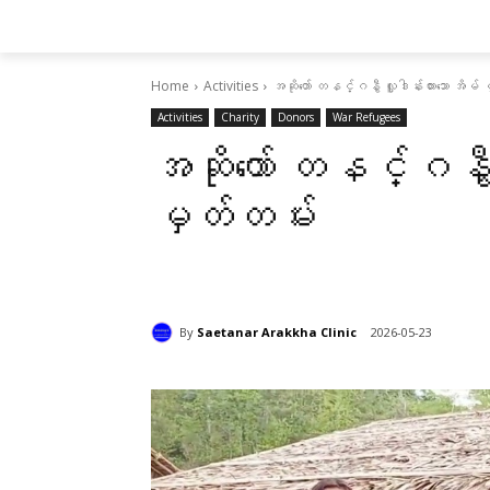
Home
Activities
အဆိုတော် တနင်္ဂနွီ လှူဒါန်းထားသော အိမ်
Activities
Charity
Donors
War Refugees
အဆိုတော် တနင်္ဂနွီ 
မှတ်တမ်း
By
Saetanar Arakkha Clinic
2026-05-23