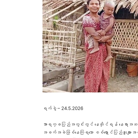
ရက်စွဲ – 24.5.2026
အာရက္ခပြည်အတွင်းတွင် နေထိုင်ရန် နေရာအဆင်မပြေမှ
အခက်အခဲဖြစ်နေကြရသော စစ်ရှောင်ပြည်သူများအတွက်