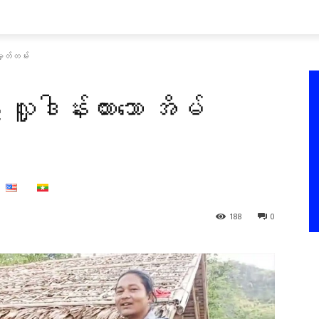
 မှတ်တမ်း
လှူဒါန်းထားသော အိမ်
188
0