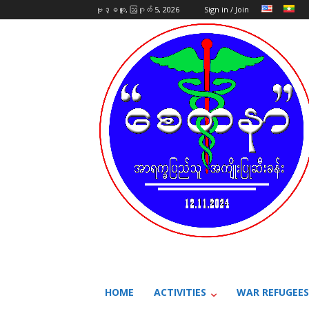
ဗုဒ္ဓဟူး, ဩဂုတ် 5, 2026
Sign in / Join
HOME
ACTIVITIES
WAR REFUGEES