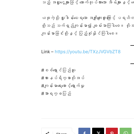
သည့် အလှူငွေများဖြင့် ဆောက်လုပ်ထားသော အိမ်များနှင့
ယခုကဲ့သို့ လှူဒါန်းပေးရသော အကျိုးကျေးဇူးကြောင့်
တို့သည် သက်ရှည်ကျန်းမာ၍ ချမ်းသာကြပါစေ။ လိုအ
ကျန်းမာခြင်းတို့နှင့် ပြည့်စုံနိုင်ကြပါစေ။
Link –
https://youtu.be/TXzJVGVbZT8
#စစ်ရှောင်ပြည်သူ
#စားနပ်ရိက္ခာလိုအပ်
#ကျန်းမာရေးစောင့်ရှောက်မှု
#အာရက္ခပြည်
Share