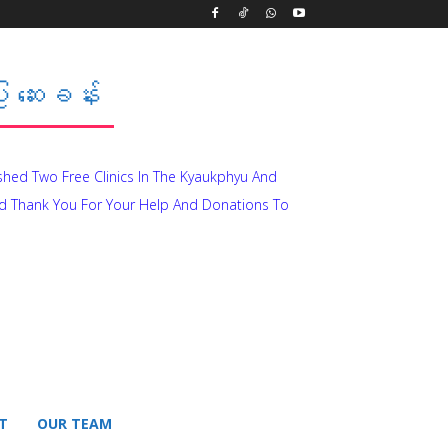
 ဆေးခန်း
ished Two Free Clinics In The Kyaukphyu And
d Thank You For Your Help And Donations To
T
OUR TEAM