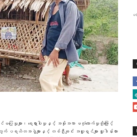
စ
ုများ၊ ရေရှားပါးမှုနှင့် အမိုးအကာ မလုံလောက်မှုတို့ကြောင့်
 ပရဟိတအဖွဲ့များနှင့် တစ်ဦးချင်း အလှူရှင်များ လှူဒါန်းထား