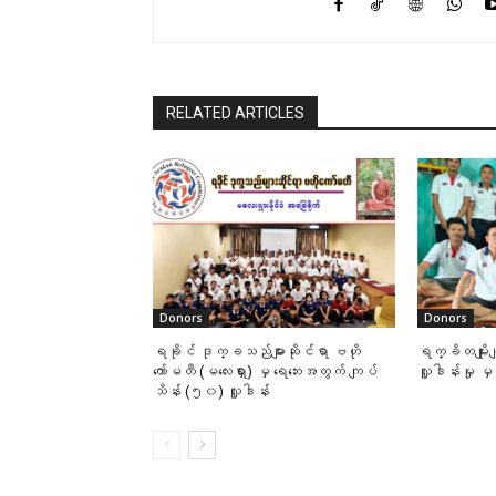
RELATED ARTICLES
Donors
Donors
ရခိုင် ဒုက္ခသည်များဆိုင်ရာ ဗဟို
ရက္ခိတမျိုး
ကော်မတီ (မလေးရှား) မှ ရေဘေးအတွက် ကျပ်
လှူဒါန်းမှု မ
သိန်း (၅၀) လှူဒါန်း