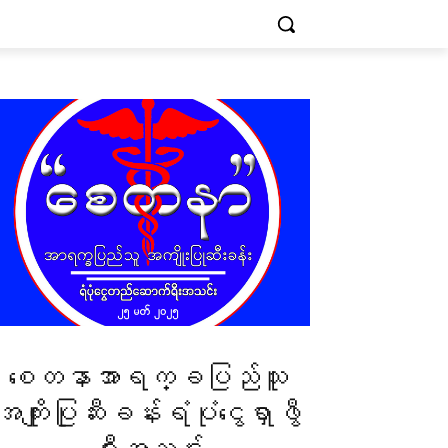
စေတနာအာရက္ခပြည်သူ
အကျိုးပြုဆီးခန်းရံပုံငွေရှာဖွီ