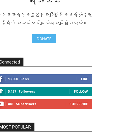
ရီးအသင်း
ေတနာအာရက္ခပြည်သူအကျိုးပြုဆီးခန်းရံပုံငွေရှာ
ဖွီရီးကို အသင်းဝင်ချင်ရေအမျိုးရို့အတွက်။
DONATE
Connected
13,000
Fans
LIKE
5,157
Followers
FOLLOW
888
Subscribers
SUBSCRIBE
MOST POPULAR