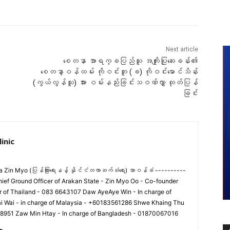
Next article
စေတနာ အာရက္ခပြည်သူ အကျိုးပြုဆေးခန်း၏
စေတနာ့ဝန်ထမ်း ကိုဝင်းဘူ (ခ) ကိုဝင်းမောင်သိန်း
(ကွယ်လွန်သူ) အား ဝမ်းနည်းခြင်းသဝဏ်လွှာ ထုတ်ပြန်
ခြင်း
inic
 Zin Myo (ပြန်ကြားရေးနန့် နိုင်ငံတကာဆက်ဆံရေး) တာဝန်ခံ ----------
hief Ground Officer of Arakan State - Zin Myo Oo - Co-founder
er of Thailand - 083 6643107 Daw AyeAye Win - In charge of
i Wai - in charge of Malaysia - +60183561286 Shwe Khaing Thu
48951 Zaw Min Htay - In charge of Bangladesh - 01870067016