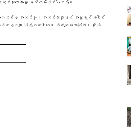
် ရေတွင်းတူးဖော်ထားမှု မှတ်တမ်းဖြစ်ပါသည်။
 ပရဟိတအသင်းမှ အသင်းသူ၊ အသင်းသားများနှင့် အလှူရှင်အပေါင်း
င်ဆန္ဒများ ပြည့်ဝကြပါစေ။ စိတ်ချမ်းသာခြင်း၊ ကိုယ်