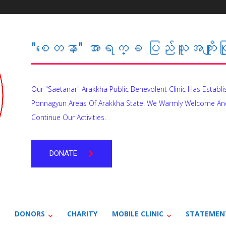
"စေတနာ" အာရက္ခ ပြည်သူအကျိုးပြု
Our "Saetanar" Arakkha Public Benevolent Clinic Has Establ
Ponnagyun Areas Of Arakkha State. We Warmly Welcome An
Continue Our Activities.
DONATE
DONORS
CHARITY
MOBILE CLINIC
STATEMEN