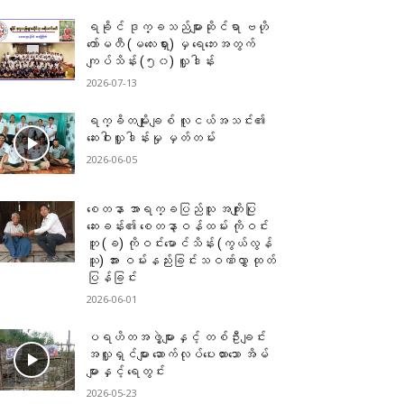
ရခိုင် ဒုက္ခသည်များဆိုင်ရာ ဗဟို
ကော်မတီ (မလေးရှား) မှ ရေဘေးအတွက်
ကျပ်သိန်း (၅၀) လှူဒါန်း
2026-07-13
ရက္ခိတမျိုးချစ် လူငယ်အသင်း၏
ဆေးဝါးလှူဒါန်းမှု မှတ်တမ်း
2026-06-05
စေတနာ အာရက္ခပြည်သူ အကျိုးပြု
ဆေးခန်း၏ စေတနာ့ဝန်ထမ်း ကိုဝင်း
ဘူ (ခ) ကိုဝင်းမောင်သိန်း (ကွယ်လွန်
သူ) အား ဝမ်းနည်းခြင်းသဝဏ်လွှာ ထုတ်
ပြန်ခြင်း
2026-06-01
ပရဟိတအဖွဲ့များနှင့် တစ်ဦးချင်း
အလှူရှင်များ ဆောက်လုပ်ပေးထားသော အိမ်
များနှင့် ရေတွင်း
2026-05-23