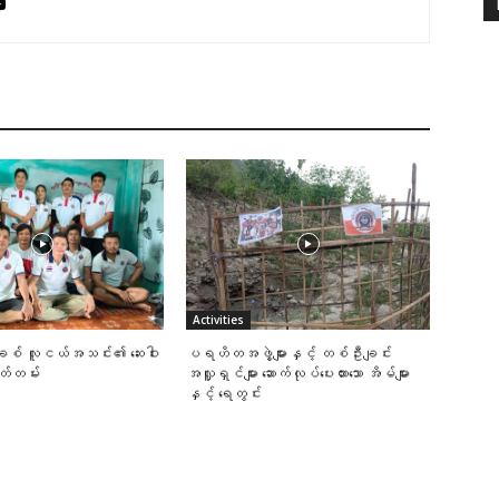
Activities
ချစ် လူငယ်အသင်း၏ ဆေးဝါး
ပရဟိတအဖွဲ့များနှင့် တစ်ဦးချင်း
ှတ်တမ်း
အလှူရှင်များ ဆောက်လုပ်ပေးထားသော အိမ်များ
နှင့် ရေတွင်း