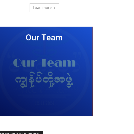
Load more
Our Team
LEARN MORE