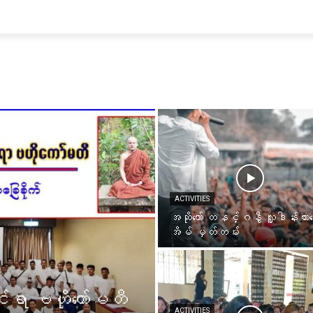
ACTIVITIES
အဆိုတော် တနင်္ဂနွီ လှူဒါန်းထားသ
အိမ် မှတ်တမ်း
်ရာ ဗဟိုကော်မတီ
ACTIVITIES