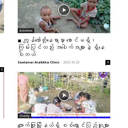
Activities
■ ကျွန်တော်တို့နေရာမှာ စောင်မရှိ၊
ကြမ်းပြင်လည်း အပေါက်အများနဲ့ ရှိနေ
ပါတယ်
Saetanar Arakkha Clinic
-
2025-10-23
0
0
Charity
ကျောက်ဖြူမြို့နယ်ရှိ စစ်ရှောင်ပြည်သူများ