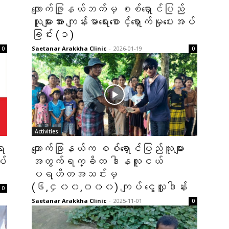
ကျောက်ဖြူနယ်ဘက်မှ စစ်ရှောင်ပြည်
သူများအား ကျန်းမာရေးစောင့်ရှောက်မှုပေးအပ်
ခြင်း (၁)
Saetanar Arakkha Clinic
-
2026-01-19
0
0
Activities
 ရ
ကျောက်ဖြူနယ်က စစ်ရှောင်ပြည်သူများ
ပ်
အတွက်ရက္ခိတ ဒါနလူငယ်
ပရဟိတအသင်းမှ
(၆,၄၀၀,၀၀၀) ကျပ် ငွေလှူဒါန်း
0
Saetanar Arakkha Clinic
-
2025-11-01
0