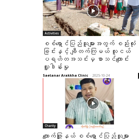
Activities
စစ်ရှောင်ပြည်သူများအတွက် စည်းလုံး
ခြင်းနှင့် ချီတက်ကြမယ် လူငယ်
ပရဟိတအသင်းမှ စာသင်ကျောင်း
လှူဒါန်းမှု
Saetanar Arakkha Clinic
-
2025-10-24
Charity
ကျောက်ဖြူနယ် စစ်ရှောင်ပြည်သူများ