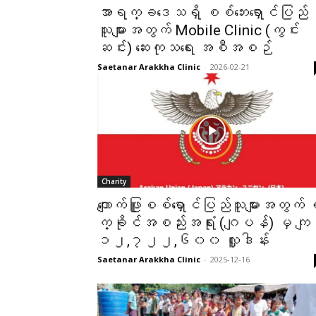
အာရက္ခဒေသရှိ စစ်ဘေးရှောင်ပြည်
သူများအတွက် Mobile Clinic (ကွင်း
ဆင်း) ဆေးကုသရေး အစီအစဉ်
Saetanar Arakkha Clinic
-
2026-02-21
Charity
ကျောက်ဖြူစစ်ရှောင်ပြည်သူများအတွက်
က္ခိုင်အစည်းအရုံး (ဂျပန်) မှ ကျ
၁၂,၇၂၂,၆၀၀ လှူဒါန်း
Saetanar Arakkha Clinic
-
2025-12-16