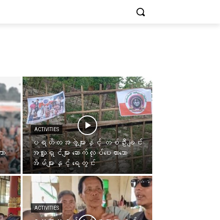
ACTIVITIES
ပရဟိတအဖွဲ့များနှင့် တစ်ဦးချင်း
ော
အလှူရှင်များ ဆောက်လုပ်ပေးထားသော
အိမ်များနှင့် ရေတွင်း
ACTIVITIES