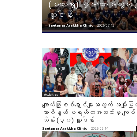
(မလေးရှား) မှ ရေဘေးအတွက်
လှူဒါန်း
Saetanar Arakkha Clinic
-
2026-07-13
Activities
ကျောက်ဖြူစစ်ရှောင်များအတွက် အမျိုးမြ
သာဂီနွယ် ပရဟိတအသင်းမှ ကျပ်
သိန်း (၃၀) လှူဒါန်း
Saetanar Arakkha Clinic
-
2026-05-14