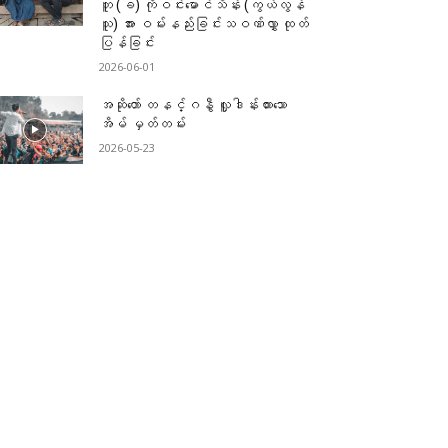
ဘူ (ခ) ကိုဝင်းမောင်သိန်း (ကွယ်လွန်
သူ) အား ဝမ်းနည်းခြင်းသဝဏ်လွှာ ထုတ်
ပြန်ခြင်း
2026-06-01
အဆိုတော် တနင်္ဂနွီ လှူဒါန်းထားသော
အိမ် မှတ်တမ်း
2026-05-23