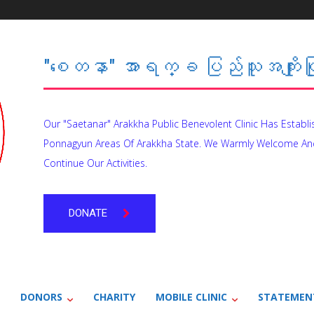
"စေတနာ" အာရက္ခ ပြည်သူအကျိုးပြု
Our "Saetanar" Arakkha Public Benevolent Clinic Has Establ
Ponnagyun Areas Of Arakkha State. We Warmly Welcome An
Continue Our Activities.
DONATE
DONORS
CHARITY
MOBILE CLINIC
STATEMEN