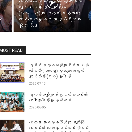
စေတနာဆေးခန်းနှင့် ဝေးကွာသော စစ်
ရှောင်စခန်းတွင် လူဦးရေ
(၁၀၀၀) ကျော်အတွက် ကျန်းမာရေး
်
စောင့်ရှောက်မှုနှင့် စားနပ်ရိက္ခာ
လိုအပ်နေ
MOST READ
ရခိုင် ဒုက္ခသည်များဆိုင်ရာ ဗဟို
ကော်မတီ (မလေးရှား) မှ ရေဘေးအတွက်
ကျပ်သိန်း (၅၀) လှူဒါန်း
2026-07-13
ရက္ခိတမျိုးချစ် လူငယ်အသင်း၏
ဆေးဝါးလှူဒါန်းမှု မှတ်တမ်း
2026-06-05
စေတနာ အာရက္ခပြည်သူ အကျိုးပြု
ဆေးခန်း၏ စေတနာ့ဝန်ထမ်း ကိုဝင်း