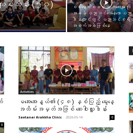
 ကျပ်သိန်း (၅၀)
စစ်ရှောင်စခန်းက ကလေးများကို
အခမဲ့ ပညာသင်ပေးနေသော ပညာ
ဒါနကျောင်းတွင် ပညာသင်စရိတ
အခက်အခဲဖြစ်နေ
Activities
တ်
မအေးအေးနွယ်၏ (၄၈) နှစ်ပြည့် မွေးနေ့
အထိမ်းအမှတ်အဖြစ် ဆေးဝါးလှူဒါန်း
Saetanar Arakkha Clinic
-
2026-05-14
0
0