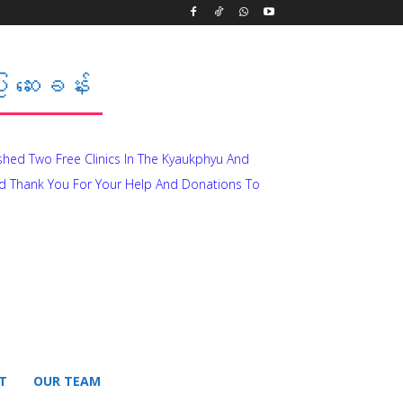
 ဆေးခန်း
ished Two Free Clinics In The Kyaukphyu And
d Thank You For Your Help And Donations To
T
OUR TEAM