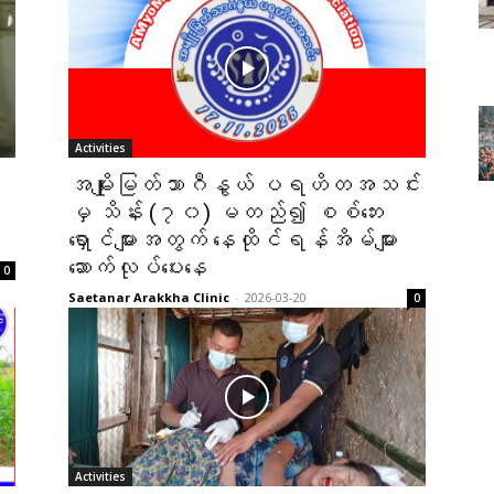
Activities
အမျိုးမြတ်သာဂီနွယ် ပရဟိတအသင်း
မှ သိန်း (၇၀) မတည်၍ စစ်ဘေး
ရှောင်များအတွက် နေထိုင်ရန်အိမ်များ
ဆောက်လုပ်ပေးနေ
0
Saetanar Arakkha Clinic
-
2026-03-20
0
Activities