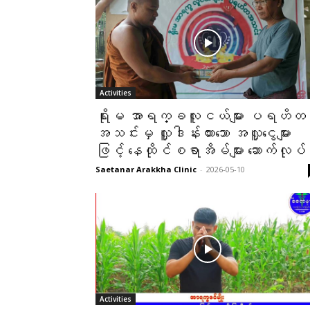
Activities
ရိုးမ အာရက္ခလူငယ်များ ပရဟိတ
အသင်းမှ လှူဒါန်းထားသော အလှူငွေများ
ဖြင့် နေထိုင်စရာအိမ်များ ဆောက်လုပ်
Saetanar Arakkha Clinic
-
2026-05-10
Activities