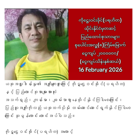
ယခုအလှူဒါန်းမှု၏ အကျိုးကျေးဇူးကြောင့် ကိုဋ္ဌေးဝင်းခိုင်(ပရဟိတ)
နှင့် ပြည်ထောင်စုသားများအားလုံး
အသက်ရှည်၊ ကျန်းမာ၊ ချမ်းသာစွာ နေထိုင်နိုင်ကြပါစေကြောင်း၊
ပြည်သူအကျိုးကိုလည်း ယခုထက်ပိုမို ထမ်းဆောင်ဆောင်ရွက်နိုင်ကြပါစေ
ကြောင်း ဆုမွန်ကောင်း တောင်းအပ်ပါသည်။
ကိုဋ္ဌေးဝင်းခိုင်(ပရဟိတ) အကောင့်