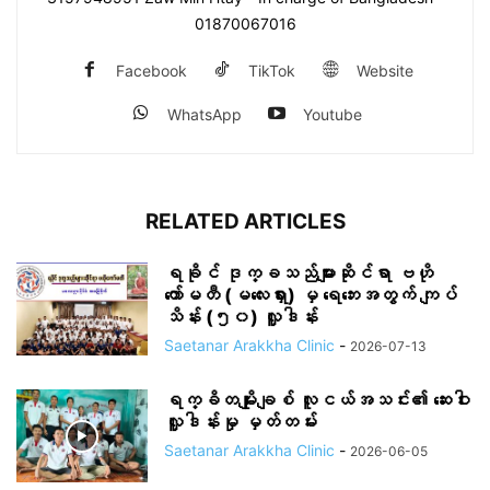
01870067016
Facebook
TikTok
Website
WhatsApp
Youtube
RELATED ARTICLES
ရခိုင် ဒုက္ခသည်များဆိုင်ရာ ဗဟို
ကော်မတီ (မလေးရှား) မှ ရေဘေးအတွက် ကျပ်
သိန်း (၅၀) လှူဒါန်း
Saetanar Arakkha Clinic
-
2026-07-13
ရက္ခိတမျိုးချစ် လူငယ်အသင်း၏ ဆေးဝါး
လှူဒါန်းမှု မှတ်တမ်း
Saetanar Arakkha Clinic
-
2026-06-05