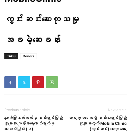
ကွင်းဆင်းဆေးကုသမှု
အခမဲ့ဆေးခန်း
TAGS
Donors
Previous article
Next article
ကျောက်ဖြူနယ်ဘက်မှ စစ်ရှောင်ပြည်
အာရက္ခဒေသရှိ စစ်ဘေးရှောင်ပြည်
သူများအား ကျန်းမာရေးစောင့်ရှောက်မှု
သူများအတွက် Mobile Clinic
ပေးအပ်ခြင်း (၁)
(ကွင်းဆင်း) ဆေးကုသရေး