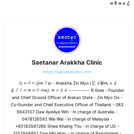
အစီအစဉ်
Saetanar Arakkha Clinic
https://saetanarclinic.com
တွဲဖက်တည်ထောင်သူ - Arakkha Zin Myo (ပြန်ကြားရေးနန့်
နိုင်ငံတကာဆက်ဆံရေး) တာဝန်ခံ ------------ R Gree - Founder
and Chief Ground Officer of Arakan State - Zin Myo Oo -
Co-founder and Chief Executive Officer of Thailand - 083
6643107 Daw AyeAye Win - In charge of Australia -
0478126592 Wai Wai - in charge of Malaysia -
+60183561286 Shwe Khaing Thu - in charge of US -
3157948951 Zaw Min Htay - In charge of Bangladesh -