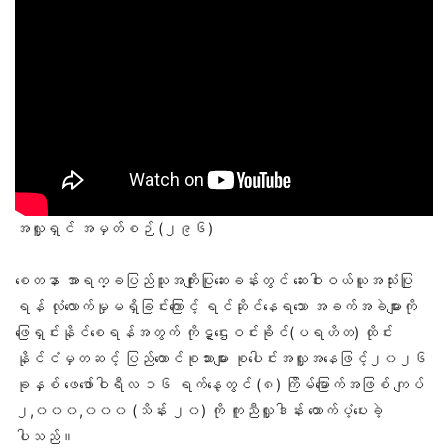
အလှူရှင် အမှတ်စဉ် (၂၉၆)
စေတနာ အာရက္ခပြည်သူအကျိုးပြုဆေးခန်းတွင် ဆေးဝါးဝယ်ယူအသုံးပြု
ရန် လုံလောက်မှုမရှိခြင်းကြောင့် ရင်ဆိုင်နေရသော အခက်အခဲများကို
ဖြေရှင်းနိုင်စေရန်အတွက် ကိုဋ္ဌေးဝင်းခိုင်(ပရဟိတ) ထိုင်း
နိုင်ငံမှတဆင့် ပြည်ထောင်စုသားများ စုပေါင်းအလှူအနေဖြင့်၂၀၂၆
ခုနှစ် ဖေဖော်ဝါရီလ ၁၆ ရက်နေ့တွင် (၈) ကြိမ်မြောက်အဖြစ် ကျပ်
၂,၀၀၀,၀၀၀ (သိန်း ၂၀) ကို ကူညီလှူဒါန်း ထောက်ပံ့ပေးခဲ့
ပါသည်။