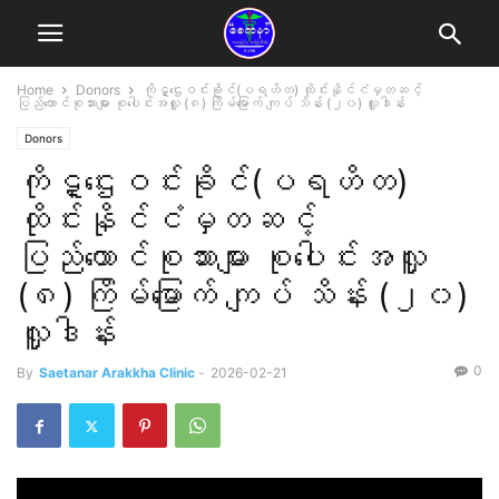
Home
Donors
ကိုဋ္ဌေးဝင်းခိုင်(ပရဟိတ) ထိုင်းနိုင်ငံမှတဆင့်
ပြည်ထောင်စုသားများ စုပေါင်းအလှူ (၈) ကြိမ်မြောက် ကျပ် သိန်း (၂၀) လှူဒါန်း
Donors
ကိုဋ္ဌေးဝင်းခိုင်(ပရဟိတ)
ထိုင်းနိုင်ငံမှတဆင့်
ပြည်ထောင်စုသားများ စုပေါင်းအလှူ
(၈) ကြိမ်မြောက် ကျပ် သိန်း (၂၀)
လှူဒါန်း
0
By
Saetanar Arakkha Clinic
-
2026-02-21