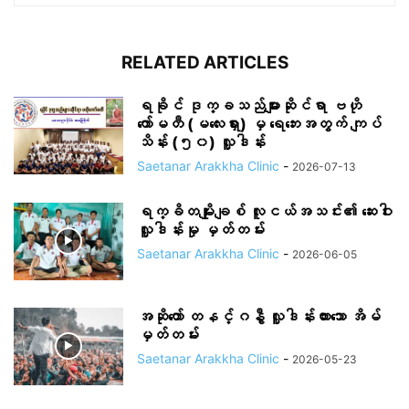
RELATED ARTICLES
ရခိုင် ဒုက္ခသည်များဆိုင်ရာ ဗဟို
ကော်မတီ (မလေးရှား) မှ ရေဘေးအတွက် ကျပ်
သိန်း (၅၀) လှူဒါန်း
Saetanar Arakkha Clinic
-
2026-07-13
ရက္ခိတမျိုးချစ် လူငယ်အသင်း၏ ဆေးဝါး
လှူဒါန်းမှု မှတ်တမ်း
Saetanar Arakkha Clinic
-
2026-06-05
အဆိုတော် တနင်္ဂနွီ လှူဒါန်းထားသော အိမ်
မှတ်တမ်း
Saetanar Arakkha Clinic
-
2026-05-23