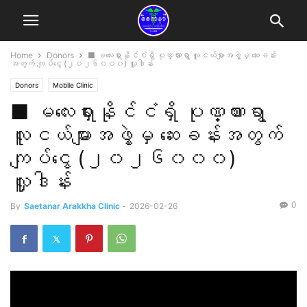
Home
Donors
■ မလေးရှားနိုင်ငံရှိ ပုဏ္ဏားရွာ လူငယ်များအဖွဲ့မှ ဆေးခန်း
အတွက် ကျပ်ငွေ (၂၀၂၆၀၀၀) လှူဒါန်း
Donors
Mobile Clinic
■ မလေးရှားနိုင်ငံရှိ ပုဏ္ဏားရွာ
လူငယ်များအဖွဲ့မှ ဆေးခန်းအတွက်
ကျပ်ငွေ (၂၀၂၆၀၀၀)
လှူဒါန်း
0
By
Saetanar Arakkha Clinic
-
2026-02-26