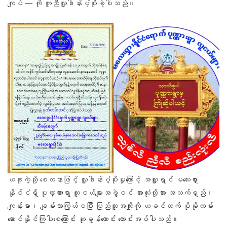
ကျပ် — ကို ကူညီလှူဒါန်းပံ့ပိုးခဲ့ပါသည်။
ယခုကဲ့သို့ စေတနာဖြင့် လှူဒါန်းပံ့ပိုးမှုကြောင့် အလှူရှင် မလေးရှား
နိုင်ငံရှိ ပုဏ္ဏားရွာ လူငယ်များအဖွဲ့ဝင် အားလုံးတို့အား အသက်ရှည်၊
ကျန်းမာ၊ ချမ်းသာကြွယ်ဝပြီး ပြည်သူအကျိုးကို ယခင်ထက် ပိုမိုထမ်း
ဆောင်နိုင်ကြပါစေကြောင်း ဆုမွန်ကောင်း တောင်းအပ်ပါသည်။