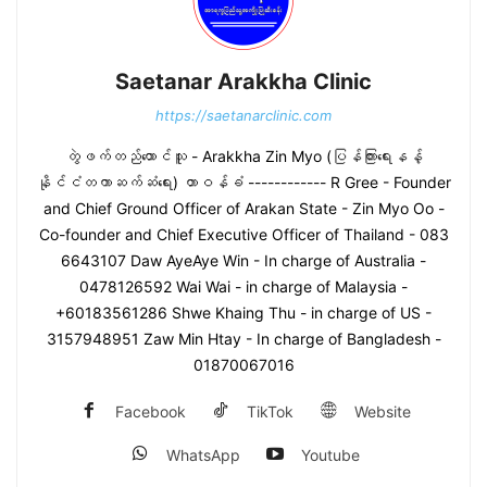
Saetanar Arakkha Clinic
https://saetanarclinic.com
တွဲဖက်တည်ထောင်သူ - Arakkha Zin Myo (ပြန်ကြားရေးနန့်
နိုင်ငံတကာဆက်ဆံရေး) တာဝန်ခံ ------------ R Gree - Founder
and Chief Ground Officer of Arakan State - Zin Myo Oo -
Co-founder and Chief Executive Officer of Thailand - 083
6643107 Daw AyeAye Win - In charge of Australia -
0478126592 Wai Wai - in charge of Malaysia -
+60183561286 Shwe Khaing Thu - in charge of US -
3157948951 Zaw Min Htay - In charge of Bangladesh -
01870067016
Facebook
TikTok
Website
WhatsApp
Youtube