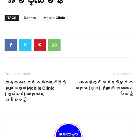
အခမဲ့ဆေးခန်း
TAGS
Donors
Mobile Clinic
Previous article
Next article
အာရက္ခဒေသရှိ စစ်ဘေးရှောင်ပြည်
ဆေးခန်းတွင် တစ်ရက်လျှင် ကု
သူများအတွက် Mobile Clinic
သလူနာ (၃၀) ဦးကျော်ကို ကုသပေးနေ
(ကွင်းဆင်း) ဆေးကုသရေး
ပါသည်
အစီအစဉ်