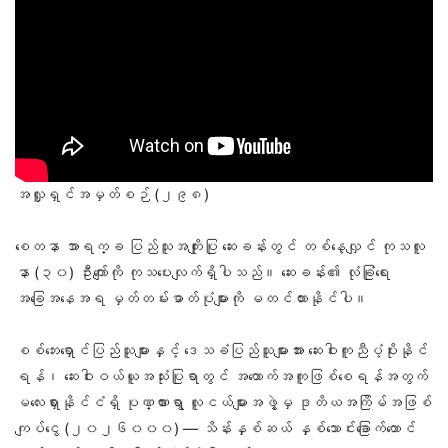
အလှူရှင်အမှတ်စဉ် (၂၉၈)
စေတနာ အာရက္ခ ပြည်သူအကျိုးပြု ဆေးခန်းတွင် တစ်နေ့လျှင် ကုသလူ
နာ (၃၀) ဦးကျော်ကို ကုသပေးလျက်ရှိပါသည်။ ဆေးခန်း၏ လုံခြုံရေး
အခြေအနေအရ မှတ်တမ်းဓာတ်ပုံများကို မတင်ထားနိုင်ပါ။
စစ်ဘေးရှောင်ပြည်သူများနှင့် ဒေသခံပြည်သူများအား ဆေးဝါးကူညီပံ့ပိုးနိုင်
ရန်၊ ဆေးဝါးဝယ်ယူအသုံးပြုရာတွင် အထောက်အကူဖြစ်စေရန်အတွက်
မလေးရှားနိုင်ငံရှိ ပုဏ္ဏားရွာ လူငယ်များအဖွဲ့မှ ဒုတိယအကြိမ်အဖြစ်
ကျပ်ငွေ (၂၀၂၆၀၀၀) — သိန်းနှစ်ဆယ် နှစ်သောင်းခြောက်ထောင်