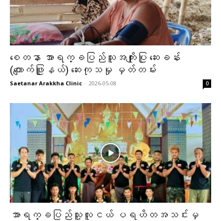
စေတနာ အာရက္ခပြည်သူအကျိုးပြု ဆေးခန်း
(ကျောက်ဖြူနယ်) ဆေးကုသမှု မှတ်တမ်း
Saetanar Arakkha Clinic
-
2026-05-08
0
အာရက္ခပြည်သူ့လူငယ် ပရဟိတအသင်းမှ