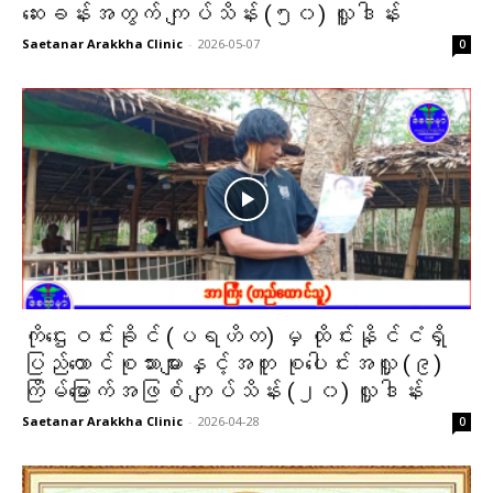
ဆေးခန်းအတွက် ကျပ်သိန်း (၅၀) လှူဒါန်း
Saetanar Arakkha Clinic
-
2026-05-07
0
ကိုဌေးဝင်းခိုင် (ပရဟိတ) မှ ထိုင်းနိုင်ငံရှိ
ပြည်ထောင်စုသားများနှင့်အတူ စုပေါင်းအလှူ (၉)
ကြိမ်မြောက်အဖြစ် ကျပ်သိန်း (၂၀) လှူဒါန်း
Saetanar Arakkha Clinic
-
2026-04-28
0