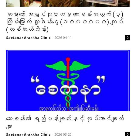
ဆရာတော် အရှင်သုဇာတမှ ဆေးခန်းအတွက် (၃)
ကြိမ်မြောက် လှူဒါန်းငွေ (၁၀၀၀၀၀၀) ကျပ်
(တစ်ဆယ်သိန်း)
Saetanar Arakkha Clinic
-
2026-04-11
0
ဆေးခန်း၏ ရည်မှန်းချက်နှင့် လုပ်ဆောင်ချက်
များ
Saetanar Arakkha Clinic
-
2026-03-20
0