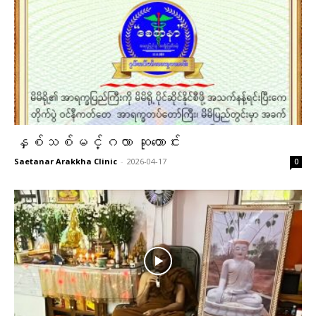
နှစ်သစ်မင်္ဂလာ ဆုတောင်း
Saetanar Arakkha Clinic
-
2026-04-17
0