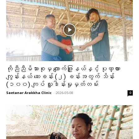
ကိုညီညီမိသားစုမှ ကျောက်ဖြူနယ်နှင့် ပုဏ္ဏား
ကျွန်းနယ် ဆေးခန်း (၂) ခန်းအတွက် သိန်း
(၁၀၀) ကျပ် လှူဒါန်းမှုမှတ်တမ်း
Saetanar Arakkha Clinic
-
2026-05-08
0