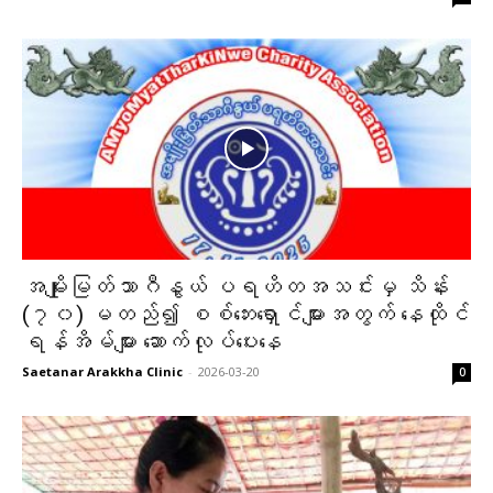
အမျိုးမြတ်သာဂီနွယ် ပရဟိတအသင်းမှ သိန်း
(၇၀) မတည်၍ စစ်ဘေးရှောင်များအတွက် နေထိုင်
ရန်အိမ်များ ဆောက်လုပ်ပေးနေ
Saetanar Arakkha Clinic
-
2026-03-20
0