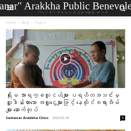
anar" Arakkha Public Benevole
\"စေတနာ\" အာရက္ခ ပြည်သူအကျိုးပြု ဆေးခန်း
Home
Blog
Page 2
ရိုးမ အာရက္ခလူငယ်များ ပရဟိတအသင်းမှ
လှူဒါန်းထားသော အလှူငွေများဖြင့် နေထိုင်စရာအိမ်
များ ဆောက်လုပ်
Saetanar Arakkha Clinic
-
2026-05-10
0